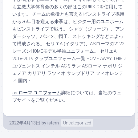
も立教大学体育会の多くの部はこのRIKKIOを使用して
います。 チームの象徴とも言えるピンストライプ採用
から26年目を迎える来季は、ビジター用のユニホーム
もピンストライプで戦う。 シャツ（ジャージ）、アン
ダーシャツ、パンツ、帽子、ストッキングなどによっ
て構成される。 セリエA (イタリア)、ASローマの2122
シーズンHOMEモデル半袖ユニフォーム。 セリエA
2018-2019 クラブユニフォーム一覧 HOME AWAY THIRD
ユヴェントス インテル ACミラン ASローマ ナポリ ジ
ェノア カリアリ ラツィオ サンプドリア フィオレンテ
ィ 国内・
as ローマ ユニフォーム
詳細については、当社のウェ
ブサイトをご覧ください。
2022年4月13日
by
istern
Uncategorized