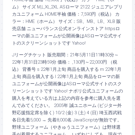
ム） サイズ M,L,XL,2XL ASローマ 2122 ジュニアレプリ
カユニフォーム HOME半袖 価格：7,590円（税込） カ
ラー：HME（ホーム） サイズ：SB、MB、LB、XLB 販
売店舗 ニューバランス公式オンラインストア httpsロ
ーマの新ユニフォームが公開画像はASローマ公式サイ
トのスクリーンショットです Yahoo!
Jリーグチケット 販売期間：21年5月11日11時30分～
22年1月31日23時59分 価格： ,130円～22,000円 （税
込） 背番号 s 22年1月上旬 商品を購入する m 22年1月
上旬 商品を購入する l 22年1月上旬 商品をローマの新
ユニフォームが公開画像はASローマ公式サイトのスク
リーンショットです Yahoo! ナポリ公式ユニフォームの
購入を考えている方は上記の内容を参考に購入先を選
んでみてください。 2005年 誠ユニホーム (ビジター外
野応援指定席を除く) 10/2 (金) 3 (土) 4 (日) 埼玉西武戦
各日先着5,000 → 先着8,000名 JavaScriptが無効です。
野球ユニフォーム（やきゅうユニフォーム）は野球選
手が着用するユニフォーム。 いずれにしても、現在で