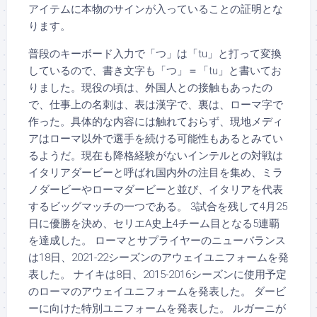
アイテムに本物のサインが入っていることの証明とな
ります。
普段のキーボード入力で「つ」は「tu」と打って変換
しているので、書き文字も「つ」＝「tu」と書いてお
りました。現役の頃は、外国人との接触もあったの
で、仕事上の名刺は、表は漢字で、裏は、ローマ字で
作った。具体的な内容には触れておらず、現地メディ
アはローマ以外で選手を続ける可能性もあるとみてい
るようだ。現在も降格経験がないインテルとの対戦は
イタリアダービーと呼ばれ国内外の注目を集め、ミラ
ノダービーやローマダービーと並び、イタリアを代表
するビッグマッチの一つである。 3試合を残して4月25
日に優勝を決め、セリエA史上4チーム目となる5連覇
を達成した。 ローマとサプライヤーのニューバランス
は18日、2021-22シーズンのアウェイユニフォームを発
表した。 ナイキは8日、2015-2016シーズンに使用予定
のローマのアウェイユニフォームを発表した。 ダービ
ーに向けた特別ユニフォームを発表した。 ルガーニが