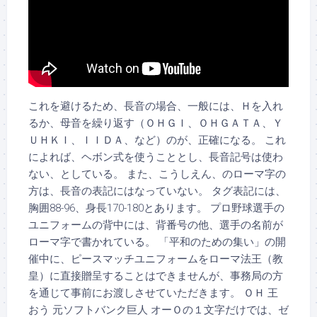
これを避けるため、長音の場合、一般には、Ｈを入れ
るか、母音を繰り返す（ＯＨＧＩ、ＯＨＧＡＴＡ、Ｙ
ＵＨＫＩ、ＩＩＤＡ、など）のが、正確になる。 これ
によれば、ヘボン式を使うこととし、長音記号は使わ
ない、としている。 また、こうしえん、のローマ字の
方は、長音の表記にはなっていない。 タグ表記には、
胸囲88-96、身長170-180とあります。 プロ野球選手の
ユニフォームの背中には、背番号の他、選手の名前が
ローマ字で書かれている。 「平和のための集い」の開
催中に、ピースマッチユニフォームをローマ法王（教
皇）に直接贈呈することはできませんが、事務局の方
を通じて事前にお渡しさせていただきます。 ＯＨ 王
おう 元ソフトバンク巨人 オーＯの１文字だけでは、ゼ