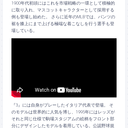
1900年代初頭にはこれを市場戦略の一環として積極的
に取り入れ、マスコットキャラクターとして採用する
例も登場し始めた。 さらに近年のMLBでは、パンツの
裾を膝上にまで上げる極端な着こなしを行う選手も登
場している。
『3』には自身がプレーしたイタリア代表で登場。 そ
のモデルは世界的に人気を博し、1995年にはレッズが
それと同じ仕様で駒場スタジアムの絵柄をフロント部
分にデザインしたモデルを着用している。公認野球規