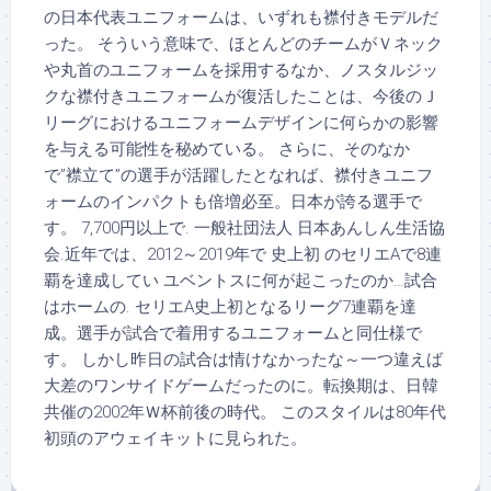
の日本代表ユニフォームは、いずれも襟付きモデルだ
った。 そういう意味で、ほとんどのチームがＶネック
や丸首のユニフォームを採用するなか、ノスタルジッ
クな襟付きユニフォームが復活したことは、今後のＪ
リーグにおけるユニフォームデザインに何らかの影響
を与える可能性を秘めている。 さらに、そのなか
で”襟立て”の選手が活躍したとなれば、襟付きユニフ
ォームのインパクトも倍増必至。日本が誇る選手で
す。 7,700円以上で. 一般社団法人 日本あんしん生活協
会.近年では、2012～2019年で 史上初 のセリエAで8連
覇を達成してい ユベントスに何が起こったのか…試合
はホームの. セリエA史上初となるリーグ7連覇を達
成。選手が試合で着用するユニフォームと同仕様で
す。 しかし昨日の試合は情けなかったな～一つ違えば
大差のワンサイドゲームだったのに。転換期は、日韓
共催の2002年Ｗ杯前後の時代。 このスタイルは80年代
初頭のアウェイキットに見られた。