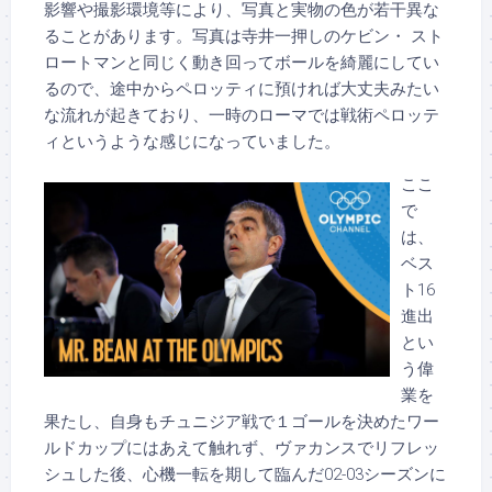
影響や撮影環境等により、写真と実物の色が若干異な
ることがあります。写真は寺井一押しのケビン・ スト
ロートマンと同じく動き回ってボールを綺麗にしてい
るので、途中からペロッティに預ければ大丈夫みたい
な流れが起きており、一時のローマでは戦術ペロッテ
ィというような感じになっていました。
ここ
で
は、
ベス
ト16
進出
とい
う偉
業を
果たし、自身もチュニジア戦で１ゴールを決めたワー
ルドカップにはあえて触れず、ヴァカンスでリフレッ
シュした後、心機一転を期して臨んだ02-03シーズンに