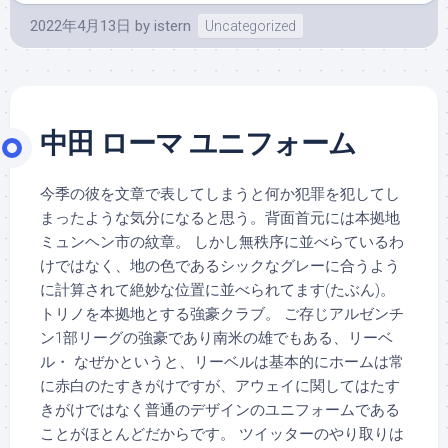
2022年4月13日
by
istern
Uncategorized
中田 ローマ ユニフォーム
今季の彼を文章で表してしまうと何か犯罪を犯してし
まったような気分になると思う。背面首元には本拠地
ミュンヘン市の紋章。 しかし無秩序に並べらているわ
けではなく、地の色であるシックなグレーに合うよう
に計算されて絶妙な位置に並べられてます(たぶん)。
トリノを本拠地とする強豪クラブ。 ご存じアルゼンチ
ン1部リーグの強豪であり南米の雄でもある、リーベ
ル・ なぜかというと、リーベルは基本的にホームは常
に赤白のたすきがけですが、アウェイに関してはたす
きがけではなく普通のデザインのユニフォームである
ことがほとんどだからです。 ツイッターのやり取りは