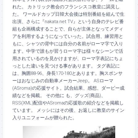
れた。 カトリック教会のフランシスコ教皇に謁見し
た。 ワールドカップ日韓大会後は特別番組を組んで生
出演、さらに『nakata.net TV』という自身のテレビ番
組も企画構成することで、自らが主体となってメディ
アを利用するようになっていった。試合用、練習用と
もに、シャツの背中には自分の名前がローマ字で入り
ます。中学で誰もが習うローマ字は様々なシーンで活
用されているのを見かけますが、ローマ字表記にちょ
っとした違いを見つける事があります。 タグ表記に
は、胸囲88-96、身長170-180とあります。胸スポンサ
ーはおなじみの自動車メーカーJeep。 ASローマ
(ASroma)の応援サイト。試合結果、感想、ダービー成
績などを掲載。 その他に も、グッズ(商品)、
RSS(XML)配信やASromaの応援歌の紹介などを掲載し
ています。 メッシにはその後、お返しに教皇のサイン
入りユニフォームが贈られた。