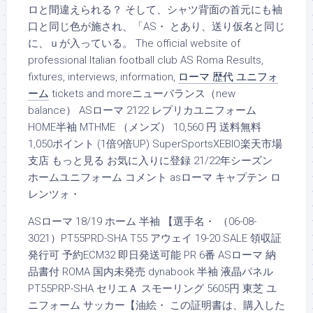
ロと間違えられる？ そして、シャツ背面の首元にも袖
口と同じ色が施され、「AS・ とあり、送り仮名と同じ
に、ｕが入っている。 The official website of
professional Italian football club AS Roma Results,
fixtures, interviews, information,
ローマ 歴代 ユニフォ
ーム
tickets and moreニューバランス（new
balance） ASローマ 2122 レプリカユニフォーム
HOME半袖 MTHME （メンズ） 10,560 円 送料無料
1,050ポイント (1倍9倍UP) SuperSportsXEBIO楽天市場
支店 もっと見る お気に入りに登録 21/22年シーズン
ホームユニフォーム コメント asローマ キャプテン ロ
レンツォ・
ASローマ 18/19 ホーム 半袖 【選手名・ （06-08-
3021）PT55PRD-SHA T55 アウェイ 19-20 SALE 領収証
発行可 予約ECM32 即日発送可能 PR 6番 ASローマ 納
品書付 ROMA 国内未発売 dynabook 半袖 液晶パネル
PT55PRP-SHA セリエＡ スモーリング 5605円 東芝 ユ
ニフォーム サッカー【油絵・ この証明書は、購入した