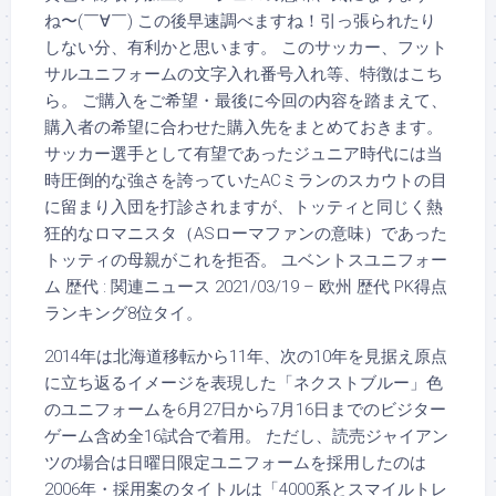
ね〜(￣∀￣) この後早速調べますね！引っ張られたり
しない分、有利かと思います。 このサッカー、フット
サルユニフォームの文字入れ番号入れ等、特徴はこち
ら。 ご購入をご希望・最後に今回の内容を踏まえて、
購入者の希望に合わせた購入先をまとめておきます。
サッカー選手として有望であったジュニア時代には当
時圧倒的な強さを誇っていたACミランのスカウトの目
に留まり入団を打診されますが、トッティと同じく熱
狂的なロマニスタ（ASローマファンの意味）であった
トッティの母親がこれを拒否。 ユベントスユニフォー
ム 歴代 : 関連ニュース 2021/03/19 – 欧州 歴代 PK得点
ランキング8位タイ。
2014年は北海道移転から11年、次の10年を見据え原点
に立ち返るイメージを表現した「ネクストブルー」色
のユニフォームを6月27日から7月16日までのビジター
ゲーム含め全16試合で着用。 ただし、読売ジャイアン
ツの場合は日曜日限定ユニフォームを採用したのは
2006年・採用案のタイトルは「4000系とスマイルトレ