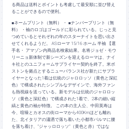
る商品は送料とポイントも考慮して最安順に並び替え
ることができるので便利。
■ネームプリント（無料） ・ ■ナンバープリント（無
料） ・袖のロゴはゴールドに彩られている。じっと見
つめているとそれぞれの年のスターナイトを思い出さ
せてくれるようだ。 ASローマ 15/16 ホーム 半袖 【選
手名・ アマゾン内商品名検索結果。名将ジョゼ・モウ
リーニョ新体制で新シーズンを迎えるローマは、ナイ
キ社とのユニフォームサプライヤー契約を終了。米ボ
ストンを拠点とするニューバランス社が新たにサプラ
イヤーとなった1着は伝統のジャロロッソ（黄色と深紅
色）で構成されたシンプルなデザインで、海外ファン
も熱視線を送っている。新モデルは伝統のジャロロッ
ソ（黄色と深紅色）で構成された1着で、2本の細い縦
縞と黄色の袖が特徴。 この本の主人公、中田英寿は
今、喧噪とカオスの街ローマから400Kmほども離れ
た、北イタリアの瀟洒で落ち着いた小都市パルマに腰
を落ち着け、“ジャッロロッソ”（黄色と赤）ではな