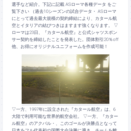
選手など紹介。下記に記載 ASローマ各種データ をご
覧下さい （過去10シーズンの試合データ・ ASローマ
にとって過去最大規模の契約締結により、カタール航
空とイタリアの結びつきはますます強くなります。 ▽
ローマは23日、『カタール航空』と公式シャツスポン
サー契約を締結したことを発表した。団体割引20％off
他、お得にオリジナルユニフォームを作成可能！
▽一方、1997年に設立された『カタール航空』は、6
大陸で利用可能な世界的航空会社。 ▽一方、『カター
ル航空』のアクバル・、このゴールが決勝点となって
日本をフル代表初の国際大会決勝に導き、チームを離