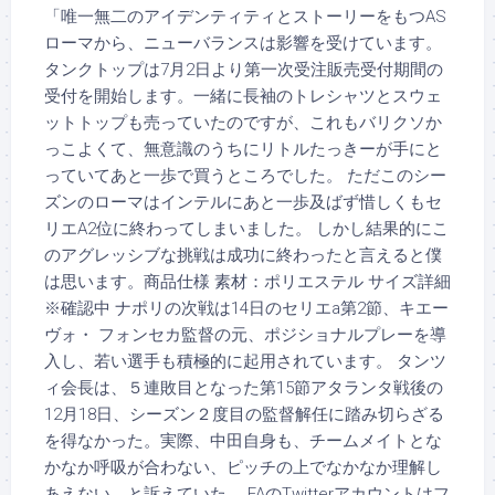
「唯一無二のアイデンティティとストーリーをもつAS
ローマから、ニューバランスは影響を受けています。
タンクトップは7月2日より第一次受注販売受付期間の
受付を開始します。一緒に長袖のトレシャツとスウェ
ットトップも売っていたのですが、これもバリクソか
っこよくて、無意識のうちにリトルたっきーが手にと
っていてあと一歩で買うところでした。 ただこのシー
ズンのローマはインテルにあと一歩及ばず惜しくもセ
リエA2位に終わってしまいました。 しかし結果的にこ
のアグレッシブな挑戦は成功に終わったと言えると僕
は思います。商品仕様 素材：ポリエステル サイズ詳細
※確認中 ナポリの次戦は14日のセリエa第2節、キエー
ヴォ・ フォンセカ監督の元、ポジショナルプレーを導
入し、若い選手も積極的に起用されています。 タンツ
ィ会長は、５連敗目となった第15節アタランタ戦後の
12月18日、シーズン２度目の監督解任に踏み切らざる
を得なかった。実際、中田自身も、チームメイトとな
かなか呼吸が合わない、ピッチの上でなかなか理解し
あえない、と訴えていた。 FAのTwitterアカウントはフ