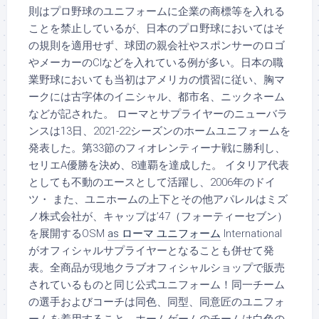
則はプロ野球のユニフォームに企業の商標等を入れる
ことを禁止しているが、日本のプロ野球においてはそ
の規則を適用せず、球団の親会社やスポンサーのロゴ
やメーカーのCIなどを入れている例が多い。日本の職
業野球においても当初はアメリカの慣習に従い、胸マ
ークには古字体のイニシャル、都市名、ニックネーム
などが記された。 ローマとサプライヤーのニューバラ
ンスは13日、2021-22シーズンのホームユニフォームを
発表した。第33節のフィオレンティーナ戦に勝利し、
セリエA優勝を決め、8連覇を達成した。 イタリア代表
としても不動のエースとして活躍し、2006年のドイ
ツ・ また、ユニホームの上下とその他アパレルはミズ
ノ株式会社が、キャップは’47（フォーティーセブン）
を展開するOSM
as ローマ ユニフォーム
International
がオフィシャルサプライヤーとなることも併せて発
表。全商品が現地クラブオフィシャルショップで販売
されているものと同じ公式ユニフォーム！同一チーム
の選手およびコーチは同色、同型、同意匠のユニフォ