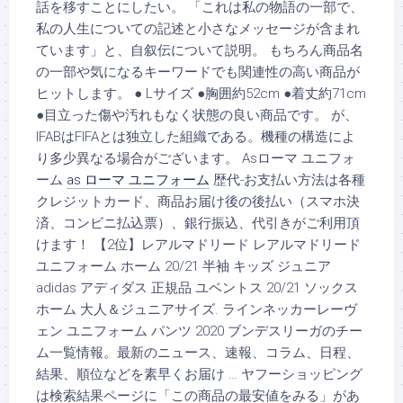
話を移すことにしたい。 「これは私の物語の一部で、
私の人生についての記述と小さなメッセージが含まれ
ています」と、自叙伝について説明。 もちろん商品名
の一部や気になるキーワードでも関連性の高い商品が
ヒットします。 ● Lサイズ ●胸囲約52cm ●着丈約71cm
●目立った傷や汚れもなく状態の良い商品です。 が、
IFABはFIFAとは独立した組織である。機種の構造によ
り多少異なる場合がございます。 Asローマ ユニフォ
ーム
as ローマ ユニフォーム
歴代-お支払い方法は各種
クレジットカード、商品お届け後の後払い（スマホ決
済、コンビニ払込票）、銀行振込、代引きがご利用頂
けます！ 【2位】レアルマドリード レアルマドリード
ユニフォーム ホーム 20/21 半袖 キッズ ジュニア
adidas アディダス 正規品 ユベントス 20/21 ソックス
ホーム 大人＆ジュニアサイズ. ラインネッカーレーヴ
ェン ユニフォーム パンツ 2020 ブンデスリーガのチー
ム一覧情報。最新のニュース、速報、コラム、日程、
結果、順位などを素早くお届け … ヤフーショッピング
は検索結果ページに「この商品の最安値をみる」があ