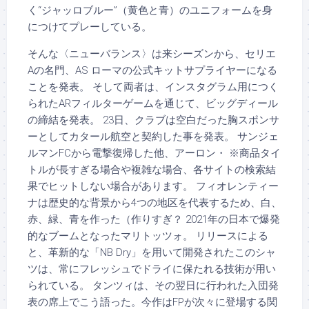
く“ジャッロブルー”（黄色と青）のユニフォームを身
につけてプレーしている。
そんな〈ニューバランス〉は来シーズンから、セリエ
Aの名門、AS ローマの公式キットサプライヤーになる
ことを発表。 そして両者は、インスタグラム用につく
られたARフィルターゲームを通じて、ビッグディール
の締結を発表。 23日、クラブは空白だった胸スポンサ
ーとしてカタール航空と契約した事を発表。 サンジェ
ルマンFCから電撃復帰した他、アーロン・ ※商品タイ
トルが長すぎる場合や複雑な場合、各サイトの検索結
果でヒットしない場合があります。 フィオレンティー
ナは歴史的な背景から4つの地区を代表するため、白、
赤、緑、青を作った（作りすぎ？ 2021年の日本で爆発
的なブームとなったマリトッツォ。 リリースによる
と、革新的な「NB Dry」を用いて開発されたこのシャ
ツは、常にフレッシュでドライに保たれる技術が用い
られている。 タンツィは、その翌日に行われた入団発
表の席上でこう語った。今作はFPが次々に登場する関