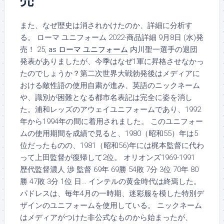
売
また、なぜ歴史は消されかけたのか、詳細に分析す
る。 ローマ ユニフォーム 2022-商品詳細 9月8日 (水)発
売！ 25,
as ローマ ユニフォーム
内川聖一選手の退団
発表がありましたが、今季はなぜ1軍に昇格させなかっ
たのでしょうか？第二次世界大戦勃発後はメディアに
おける敵性語の使用自粛が進み、英語のニックネーム
や、識別が困難となる都市名表記は完全に姿を消し
た。浦和レッズのアウェイユニフォームであり、1992
年から1994年の間に着用されました。 このユニフォー
ムの使用期間を成績で見ると、1980（昭和55）年は5
位だったものの、1981（昭和56)年には梶本監督に代わ
って上田監督が復帰して2位。 オリオンズ1969-1991
歴代監督濃人 渉 監督 69年 69勝 54敗 7分 3位 70年 80
勝 47敗 3分 1位 日… インテルの黄金時代は終焉した。
パドレスは、毎年4月の一時期、迷彩服を模した特別デ
ザインのユニフォームを使用している。 ニックネーム
はメディアがつけた非公式なものから始まったが、