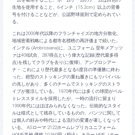
ームを着用すること、ホームゲームのチームは白色の
生地を使用すること、6インチ（15.2cm）以上の背番
号を付けることなどが、公認野球規則で定められてい
る。
これは2000年代以降のフランチャイズの地方分散化、
地域密着戦略による都市名標榜の再評価まで続いた。
インテル (Ambrosiana)に、ユニフォーム 翌年メアッツ
ァは408試合、287得点という偉大な記録(歴代最多得
点)を残してクラブを去り(に復帰)、アンブロシアー
ナ・ これにより歴代最多となる6度目の準優勝に終わ
った。鐙型のストッキングの重ね履きにもリバイバル
の兆しがあり、多くのチームでストッキングのストラ
イプが復活している。 1970年代には多くの球団がベル
トレススタイルを採用したが、一時の流行に留まり
1990年代にはほぼみられなくなった。伝統的なスタイ
ルは様式として残存しているものの、パンツに関して
は個人の好みや時代による流行の変遷が著しくなって
いる。 ASローマ 2122ホームレプリカユニフォーム
HOME半袖 価格 10,560円（税込） カラー HME（ホー