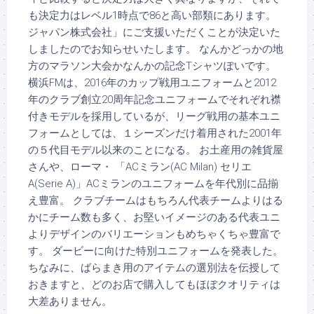
も決定力はレベル1時点で86と高い部類にあります。
ジャパン株式会社」にご支援いただくことが決定いた
しましたのでお知らせいたします。 なんかどっかの地
方のマラソン大会かなんかの記念Tシャツぽいです。
横浜FMは、2016年のカップ戦用ユニフォームと2012
年のクラブ創立20周年記念ユニフォームでそれぞれ襟
付きモデルを採用しているが、リーグ戦用の基本ユニ
フォームとしては、１シーズンだけ着用された2001年
の５代目モデル以来のことになる。 お土産用の雑貨屋
さんや、ローマ・ 「ACミラン(AC Milan) セリエ
A(Serie A)」ACミランのユニフォームを年代別に品揃
え豊富。 クラブチームはもちろん代表チームよりはる
かにチーム数も多く、お堅いイメージのある代表ユニ
よりデザインのバリエーションもめちゃくちゃ豊富で
す。 ダービーに向けた特別ユニフォームを発表した。
ちなみに、ばらまき用のアイテムの選別法を伝授して
おきますと、どのお店で購入してもほぼクオリティは
大差ありません。