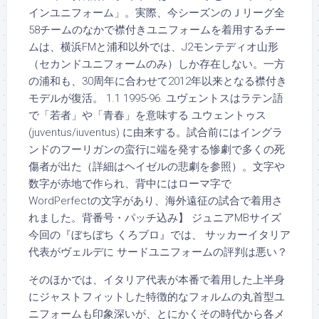
インユニフォーム」。実際、今シーズンのＪリーグ全
58チームのなかで襟付きユニフォームを着用するチー
ムは、横浜FMと浦和以外では、J2モンテディオ山形
（セカンドユニフォームのみ）しか存在しない。一方
の浦和も、30周年に合わせて2012年以来となる襟付き
モデルが復活。 1.1 1995-96. ユヴェントスはラテン語
で「若者」や「青春」を意味する ユウェントゥス
(juventus/iuventus) に由来する。試合前にはイングラ
ンドのフーリガンの蛮行に端を発する惨劇で多くの死
傷者が出た（詳細はヘイゼルの悲劇を参照）。文字や
数字が赤地で作られ、背中にはローマ字で
WordPerfectの文字があり、海外遠征の試合で着用さ
れました。背番号・パッチ込み】 ジュニアMBサイズ
今回の『ぼちぼち くろブロ』では、 サッカーイタリア
代表がヴェルデに サードユニフォームの評判は悪い？
そのほかでは、イタリア代表が本番で着用した上半身
にジャストフィットした特徴的なフォルムの丸首型ユ
ニフォームも印象深いが、とにかくその時代から各メ