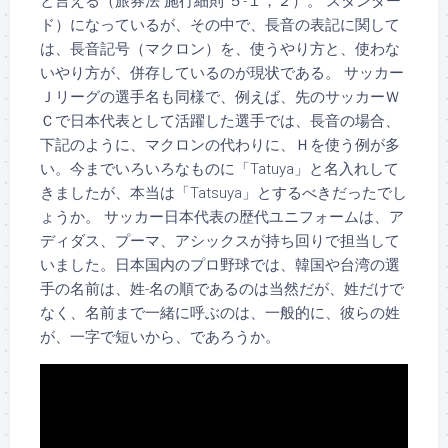
と言える（旅券法 施行細則 ５-１，２）。 スタンダー
ド）になっているが、その中で、長音の表記に関して
は、長音記号（マクロン）を、使うやり方と、使わな
いやり方が、併存しているのが現状である。 サッカー
Ｊリーグの選手名も同様で、例えば、先のサッカーＷ
Ｃで日本代表として活躍した選手では、長音の場合、
下記のように、マクロンの代わりに、Ｈを使う例が多
い。今までいろいろなものに「Tatuya」と名入れして
きましたが、本当は「Tatsuya」とするべきだったでし
ょうか。 サッカー日本代表の歴代ユニフォームは、ア
ディダス、プーマ、アシックスが持ち回りで担当して
いました。日本国内のプロ野球では、韓国や台湾の選
手の名前は、姓-名の順であるのは当然だが、姓だけで
なく、名前まで一緒に呼ぶのは、一般的に、彼らの姓
が、一字で短いから、であろうか。