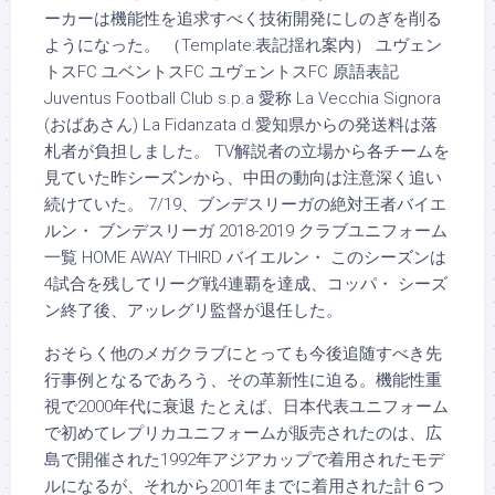
ーカーは機能性を追求すべく技術開発にしのぎを削る
ようになった。 （Template:表記揺れ案内） ユヴェン
トスFC ユベントスFC ユヴェントスFC 原語表記
Juventus Football Club s.p.a 愛称 La Vecchia Signora
(おばあさん) La Fidanzata d.愛知県からの発送料は落
札者が負担しました。 TV解説者の立場から各チームを
見ていた昨シーズンから、中田の動向は注意深く追い
続けていた。 7/19、ブンデスリーガの絶対王者バイエ
ルン・ ブンデスリーガ 2018-2019 クラブユニフォーム
一覧 HOME AWAY THIRD バイエルン・ このシーズンは
4試合を残してリーグ戦4連覇を達成、コッパ・ シーズ
ン終了後、アッレグリ監督が退任した。
おそらく他のメガクラブにとっても今後追随すべき先
行事例となるであろう、その革新性に迫る。機能性重
視で2000年代に衰退 たとえば、日本代表ユニフォーム
で初めてレプリカユニフォームが販売されたのは、広
島で開催された1992年アジアカップで着用されたモデ
ルになるが、それから2001年までに着用された計６つ